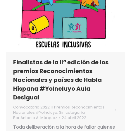
Finalistas de la IIª edición de los
premios Reconocimientos
Nacionales y países de Habla
Hispana #YoIncluyo Aula
Desigual
Convocatoria 2022
,
II Premios Reconocimientos
Nacionales #YoIncluyo
,
Sin categoría
Por
Antonio A. Márquez
24 abril 2022
Toda deliberación a la hora de fallar quienes