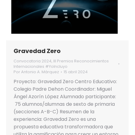
Gravedad Zero
Convocatoria 2024
,
III Premios Reconocimientos
Internacionales #YoIncluyo
Por
Antonio A. Márquez
15 abril 2024
Proyecto: Gravedad Zero Centro Educativo:
Colegio Padre Dehon Coordinador: Miguel
Ángel Azorín López Alumnado participante:
75 alumnos/alumnas de sexto de primaria
(secciones A-B-C) Resumen de la
experiencia: Gravedad Zero es una
propuesta educativa transformadora que
utiliza la gamificación para crear un entorno