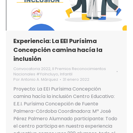
Experiencia: La EEI Purísima
Concepción camina hacía la
inclusión
Convocatoria 2022
,
II Premios Reconocimientos
Nacionales #YoIncluyo
,
Infantil
Por
Antonio A. Márquez
31 enero 2022
Proyecto: La EEI Purísima Concepción
camina hacía la inclusión Centro Educativo:
E.E.I. Purísima Concepción de Fuente
Palmera-Córdoba Coordinadora: Mª José
Pérez Palmero Alumnado participante: Todo
el centro participa en nuestra experiencia