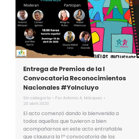
Entrega de Premios de la I
Convocatoria Reconocimientos
Nacionales #YoIncluyo
Sin categoría
Por
Antonio A. Márquez
20 abril 2020
El acto comenzó dando la bienvenida a
todos aquellos que tuvieron a bien
acompañarnos en este acto entrañable
que clausura la 1ª convocatoria de los