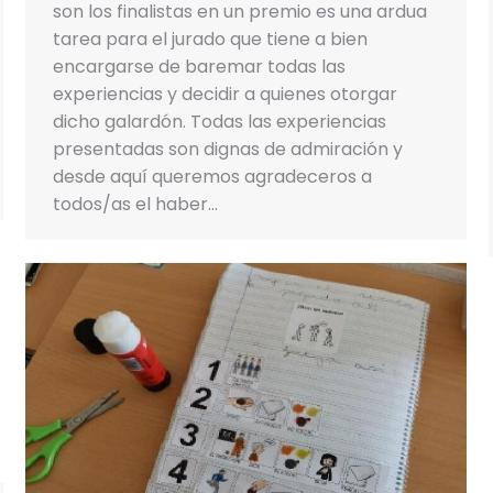
son los finalistas en un premio es una ardua
tarea para el jurado que tiene a bien
encargarse de baremar todas las
experiencias y decidir a quienes otorgar
dicho galardón. Todas las experiencias
presentadas son dignas de admiración y
desde aquí queremos agradeceros a
todos/as el haber…