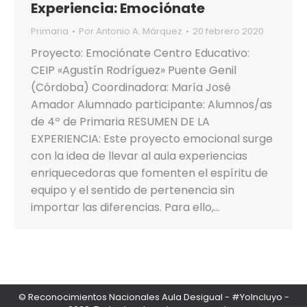
Experiencia: Emociónate
Primaria
Por
Antonio A. Márquez
20 febrero 2020
Proyecto: Emociónate Centro Educativo:
CEIP «Agustín Rodríguez» Puente Genil
(Córdoba) Coordinadora: María José
Amador Alumnado participante: Alumnos/as
de 4º de Primaria RESUMEN DE LA
EXPERIENCIA: Este proyecto emocional surge
con la idea de llevar al aula experiencias
enriquecedoras que fomenten el espíritu de
equipo y el sentido de pertenencia sin
importar las diferencias. Para ello,…
© Reconocimientos Nacionales Aula Desigual - #YoIncluyo -