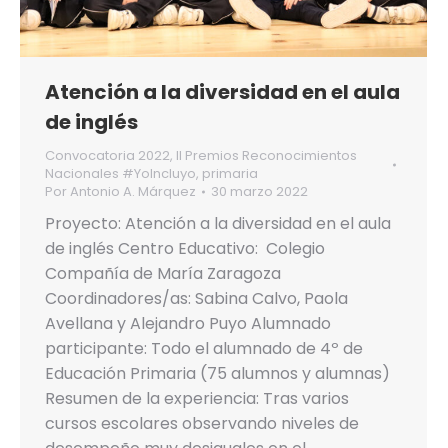
Atención a la diversidad en el aula
de inglés
Convocatoria 2022
,
II Premios Reconocimientos
Nacionales #YoIncluyo
,
primaria
Por
Antonio A. Márquez
30 marzo 2022
Proyecto: Atención a la diversidad en el aula
de inglés Centro Educativo: Colegio
Compañía de María Zaragoza
Coordinadores/as: Sabina Calvo, Paola
Avellana y Alejandro Puyo Alumnado
participante: Todo el alumnado de 4º de
Educación Primaria (75 alumnos y alumnas)
Resumen de la experiencia: Tras varios
cursos escolares observando niveles de