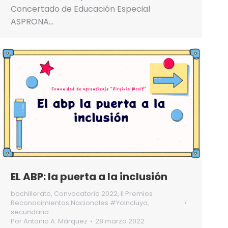
Concertado de Educación Especial
ASPRONA…
EL ABP: la puerta a la inclusión
bachillerato
,
Convocatoria 2022
,
II Premios
Reconocimientos Nacionales #YoIncluyo
,
secundaria
Por
Antonio A. Márquez
28 marzo 2022