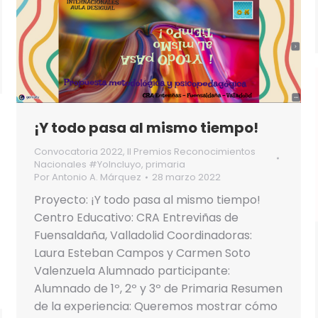
¡Y todo pasa al mismo tiempo!
Convocatoria 2022
,
II Premios Reconocimientos
Nacionales #YoIncluyo
,
primaria
Por
Antonio A. Márquez
28 marzo 2022
Proyecto: ¡Y todo pasa al mismo tiempo!
Centro Educativo: CRA Entreviñas de
Fuensaldaña, Valladolid Coordinadoras:
Laura Esteban Campos y Carmen Soto
Valenzuela Alumnado participante:
Alumnado de 1º, 2º y 3º de Primaria Resumen
de la experiencia: Queremos mostrar cómo