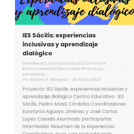
IES Sácilis: experiencias
inclusivas y aprendizaje
dialógico
bachillerato
,
Convocatoria 2022
,
II Premios
Reconocimientos Nacionales #YoIncluyo
,
secundaria
Por
Antonio A. Márquez
28 marzo 2022
Proyecto: IES Sácilis: experiencias inclusivas y
aprendizaje dialógico Centro Educativo: IES
Sácilis, Pedro Abad, Córdoba Coordinadores:
Estefanía Aguayo Jiménez y José Carlos
López Casado Alumnado participante:
Internivelar Resumen de la experiencia:
Constituimos, pues, una pequeña gran