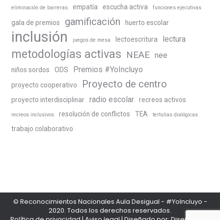
empatía
escucha activa
eliminación de barreras
funciones ejecutivas
gamificación
gala de premios
huerto escolar
inclusión
lectura
lectoescritura
juegos de mesa
metodologías activas
NEAE
nee
Premios #YoIncluyo
niños sordos
ODS
Proyecto de centro
proyecto cooperativo
radio escolar
proyecto interdisciplinar
recreos activos
resolución de conflictos
TEA
recreos inclusivos
tertulias dialógicas
trabajo colaborativo
© Reconocimientos Nacionales Aula Desigual - #YoIncluyo -
2020. Todos los derechos reservados.
Política de privacidad
|
Aviso legal
| Diseñado por:
Diseño Web