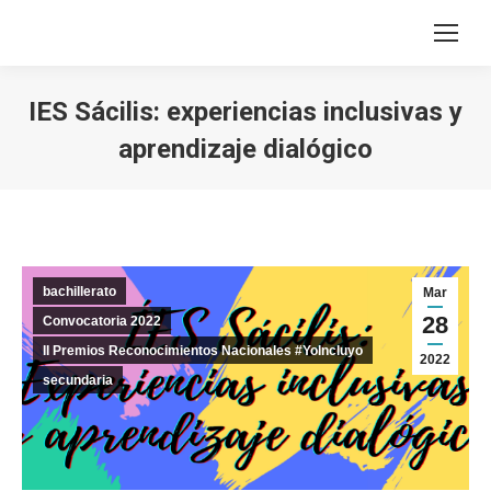
IES Sácilis: experiencias inclusivas y
aprendizaje dialógico
Estás aquí:
bachillerato
Mar
28
Convocatoria 2022
II Premios Reconocimientos Nacionales #YoIncluyo
2022
secundaria