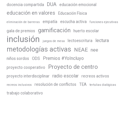
DUA
docencia compartida
educación emocional
educación en valores
Educación Física
empatía
escucha activa
eliminación de barreras
funciones ejecutivas
gamificación
gala de premios
huerto escolar
inclusión
lectura
lectoescritura
juegos de mesa
metodologías activas
NEAE
nee
Premios #YoIncluyo
niños sordos
ODS
Proyecto de centro
proyecto cooperativo
radio escolar
proyecto interdisciplinar
recreos activos
resolución de conflictos
TEA
recreos inclusivos
tertulias dialógicas
trabajo colaborativo