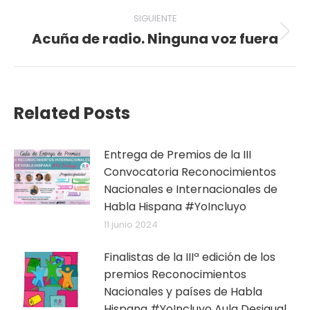
anterior:
publicaciones
SIGUIENTE
Acuña de radio. Ninguna voz fuera
Publicación
siguiente:
Related Posts
Entrega de Premios de la III
Convocatoria Reconocimientos
Nacionales e Internacionales de
Habla Hispana #YoIncluyo
11 junio 2024
Finalistas de la IIIª edición de los
premios Reconocimientos
Nacionales y países de Habla
Hispana #YoIncluyo Aula Desigual